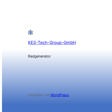
KES-Tech-Group-GmbH
Radgenerator
Gestaltet mit
WordPress