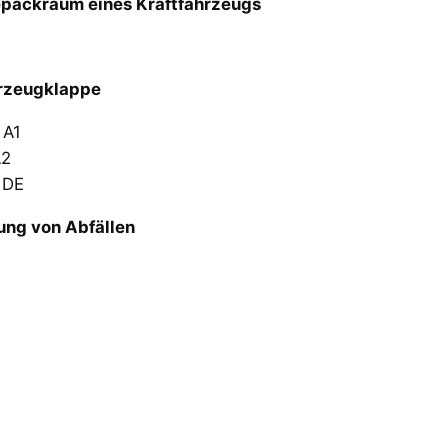
epäckraum eines Kraftfahrzeugs
hrzeugklappe
 A1
A2
 DE
ung von Abfällen